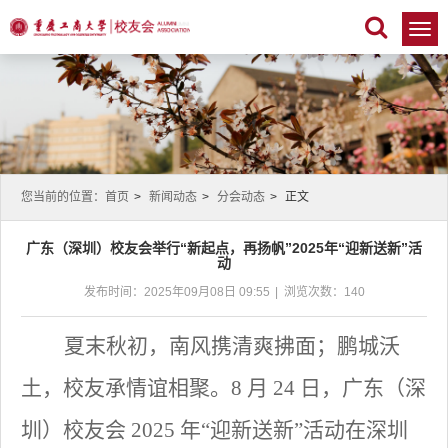
切
换
导
航
您当前的位置：
首页
>
新闻动态
>
分会动态
>
正文
广东（深圳）校友会举行“新起点，再扬帆”2025年“迎新送新”活
动
发布时间：2025年09月08日 09:55
|
浏览次数：
140
夏末秋初，南风携清爽拂面；鹏城沃
土，校友承情谊相聚。
8 月 24 日，广东（深
圳）校友会 2025 年“迎新送新”活动在深圳