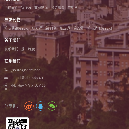
工作集锦
宣传片
文献影像
分会影像
老照片
校友刊物
校友通讯第35期
校友通讯第34期
校友通讯第33期
校友通讯第32期
关于我们
联系我们
规章制度
联系我们
(86-023)62769633
alumni@ctbu.edu.cn
重庆南岸区学府大道19
号
分享到：